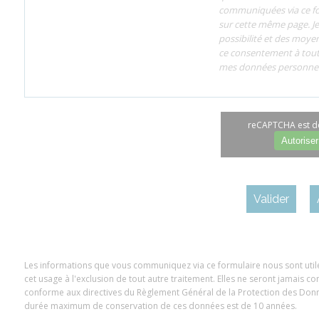
communiquées via ce for
sur cette même page. Je
possibilité et des moye
ce consentement à tout
mes données personnel
reCAPTCHA est dé
Autoriser
Les informations que vous communiquez via ce formulaire nous sont uti
cet usage à l'exclusion de tout autre traitement. Elles ne seront jamais c
conforme aux directives du Règlement Général de la Protection des Donnée
durée maximum de conservation de ces données est de 10 années.