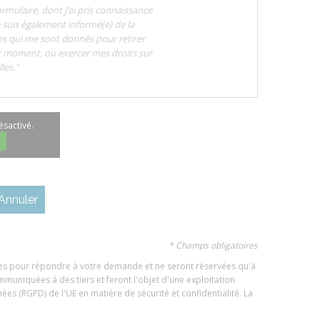
mulaire, dont j’ai pris connaissance
 suis également informé(e) de la
ns qui me sont donnés pour retirer
 moment, ou exercer mes droits sur
les."
sactivé.
* Champs obligatoires
les pour répondre à votre demande et ne seront réservées qu'à
ommuniquées à des tiers et feront l'objet d'une exploitation
s (RGPD) de l'UE en matière de sécurité et confidentialité. La