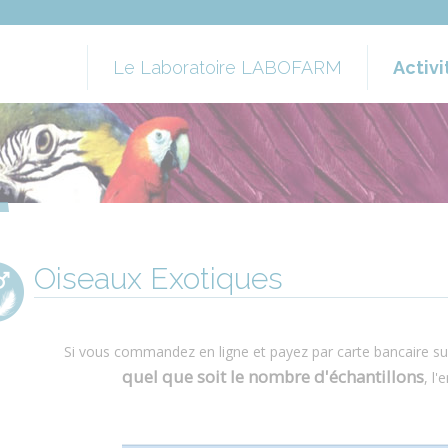
Le Laboratoire LABOFARM
Activi
L'équipe
Santé A
Assurance Qualité - Accréditation
Analyses
Publications - Communications
Oiseaux
Environ
Oiseaux Exotiques
Si vous commandez en ligne et payez par carte bancaire sur 
quel que soit le nombre d'échantillons
, l'