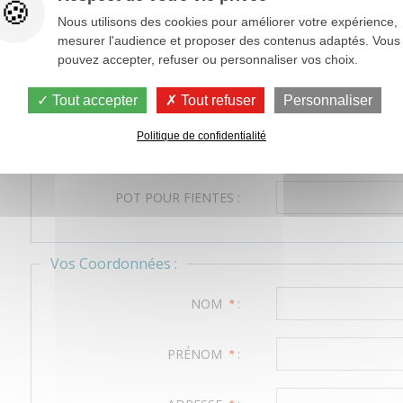
Nous utilisons des cookies pour améliorer votre expérience,
TUBE POUR SANG :
mesurer l'audience et proposer des contenus adaptés. Vous
pouvez accepter, refuser ou personnaliser vos choix.
CHIFFONNETTE POUR PBFD :
Tout accepter
Tout refuser
Personnaliser
ECOUVILLON POUR
Politique de confidentialité
CHLAMYDIA :
POT POUR FIENTES :
Vos Coordonnées :
NOM
:
*
PRÉNOM
:
*