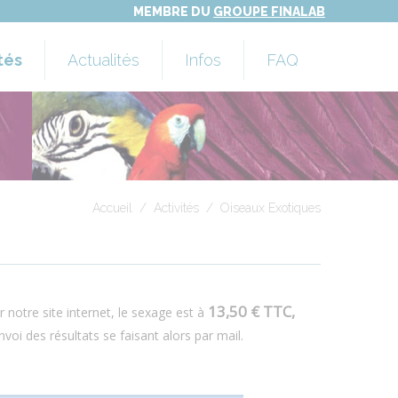
MEMBRE DU
GROUPE FINALAB
tés
Actualités
Infos
FAQ
nimale
Nous contacter
 génétiques
 Exotiques
Accueil
/
Activités
/
Oiseaux Exotiques
nement
13,50 € TTC,
notre site internet, le sexage est à
envoi des résultats se faisant alors par mail.