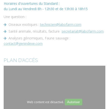
Horaires d'ouvertures du Standard :
du Lundi au Vendredi 8h - 12h30 et de 13h30 à 18h15
Une question :
Oiseaux exotiques :
technicien@labofarm.com
Santé animale, résultats, facture
secretariat@labofarm.com
Analyses génomiques, Faune sauvage :
contact@genindexe.com
PLAN D'ACCÈS
Web content est désactivé.
Autoriser