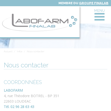
MEMBRE DU
GROUPE FINALAB
R
Le Laboratoire LABOFARM
R
Activités
Accueil
/
Infos
/
Nous contacter
Actualités
Nous contacter
R
Infos
COORDONNÉES
FAQ
LABOFARM
4, rue Théodore BOTREL - BP 351
22603 LOUDEAC
Tél. 02 96 28 63 43