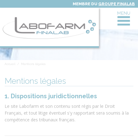
MEMBRE DU
GROUPE FINALAB
R
Le Laboratoire LABOFARM
R
Activités
Accueil
/
Mentions légales
Actualités
Mentions légales
R
Infos
1. Dispositions juridictionnelles
Le site Labofarm et son contenu sont régis par le Droit
FAQ
Français, et tout litige éventuel s'y rapportant sera soumis à la
compétence des tribunaux français.